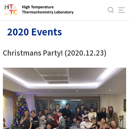
바
로
News & Events
Events
2020 events
가
기
2020 Events
메
뉴
Christmans Party! (2020.12.23)