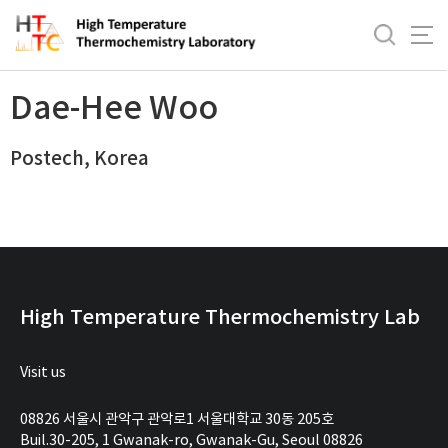
바
로
Dae-Hee Woo
가
기
Dae-Hee Woo
메
뉴
Postech, Korea
High Temperature Thermochemistry Lab
Visit us
08826 서울시 관악구 관악로1 서울대학교 30동 205호
Buil.30-205, 1 Gwanak-ro, Gwanak-Gu, Seoul 08826